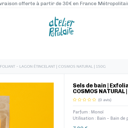
vraison offerte à partir de 30€ en France Métropolita
NOS PRODUITS
LA MANUFACTURE
BLO
| EXFOLIANT - LAGON ÉTINCELANT | COSMOS NATURAL | 150G
​​Sels de bain | Exfol
COSMOS NATURAL |
(0 avis)
Parfum : Monoï
Utilisation : Bain - Bain d