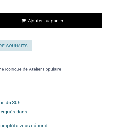
Ajouter au panier
DE SOUHAITS
 iconique de Atelier Populaire
tir de 30€
briqués dans
complète vous répond