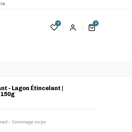
ine
0
0
G
iant - Lagon Étincelant |
 150g
e pied - Gommage corps