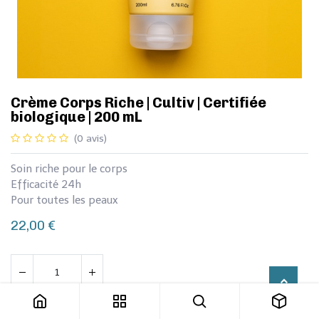
Crème Corps Riche | Cultiv | Certifiée
biologique | 200 mL
(0 avis)
Soin riche pour le corps
Efficacité 24h
Pour toutes les peaux
22,00
€
Crème Corps Riche | Cultiv | Certifiée biologique | 200 mL
Ajouter au panier