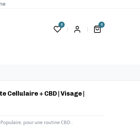
ine
0
0
G
 Cellulaire + CBD | Visage |
 Populaire, pour une routine CBD :