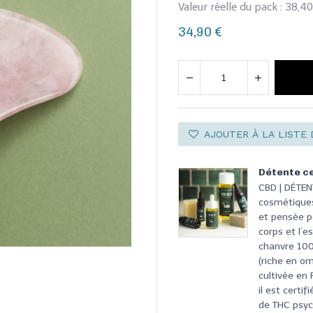
Valeur réelle du pack : 38,4
34,90
€
AJOUTER À LA LISTE 
Détente ce
CBD | DÉTE
cosmétiques
et pensée po
corps et l’e
chanvre 100%
(riche en om
cultivée en
il est cert
de THC psyc