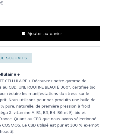
0€
Ajouter au panier
DE SOUHAITS
llulaire +
NTE CELLULAIRE + Découvrez notre gamme de
 au CBD. UNE ROUTINE BEAUTÉ 360°, certifiée bio
ur réduire les manifestations du stress sur le
sprit. Nous utilisons pour nos produits une huile de
 pure, naturelle, de première pression à froid
éga 3, vitamine A, B1, B3, B4, B6 et E), bio et
 France. Quant au CBD que nous avons sélectionné,
ifié COSMOS. Le CBD utilisé est pur et 100 % exempt
hoactif.