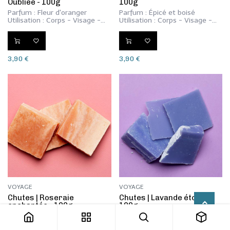
Oubliée - 100g
100g
Parfum : Fleur d'oranger
Parfum : Épicé et boisé
Utilisation : Corps - Visage -
Utilisation : Corps - Visage -
Mains
Mains
3,90
€
3,90
€
VOYAGE
VOYAGE
​Chutes | Roseraie
​Chutes | Lavande étoilée -
enchantée - 100g
100g
Parfum : Rose
Parfum : Lavande et anis
Utilisation : Corps - Visage -
Utilisation : Corps - Visage -