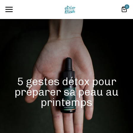
0
5 gestes détox pour
préparer sa peau au
printemps