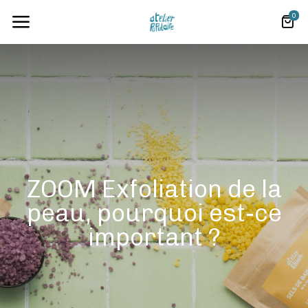
0
ZOOM Exfoliation de la
peau, pourquoi est-ce
important ?