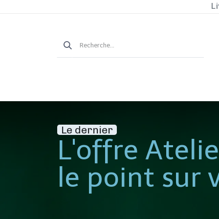
Li
Le dernier
L'offre Ateli
le point sur 