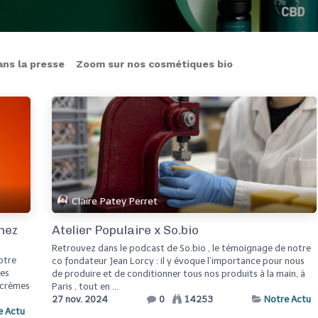
ans la presse
Zoom sur nos cosmétiques bio
Claire Patey Perret
hez
Atelier Populaire x So.bio
Retrouvez dans le podcast de So.bio , le témoignage de notre
otre
co fondateur Jean Lorcy : il y évoque l’importance pour nous
les
de produire et de conditionner tous nos produits à la main, à
s crèmes
Paris , tout en ...
27 nov. 2024
0
14253
Notre Actu
e Actu