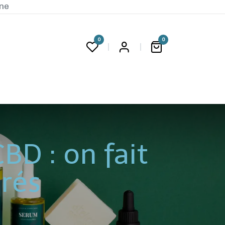
ine
0
0
G
CBD : on fait
érés