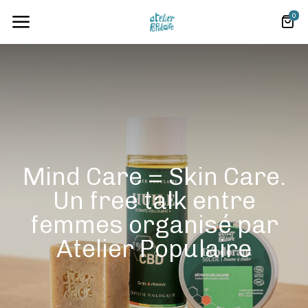
0
Mind Care = Skin Care.
Un free talk entre
femmes organisé par
Atelier Populaire