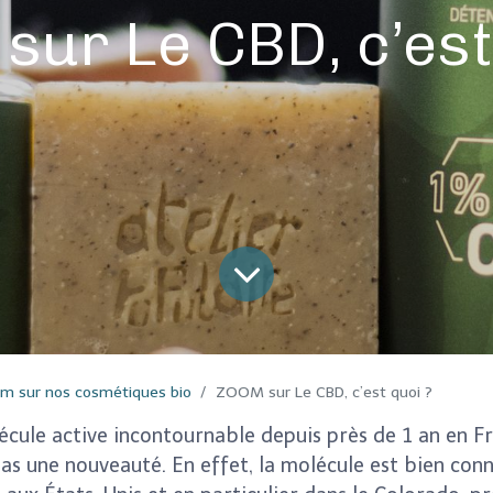
ur Le CBD, c’est
m sur nos cosmétiques bio
ZOOM sur Le CBD, c’est quoi ?
cule active incontournable depuis près de 1 an en Fr
pas une nouveauté.
En effet, la molécule est bien con