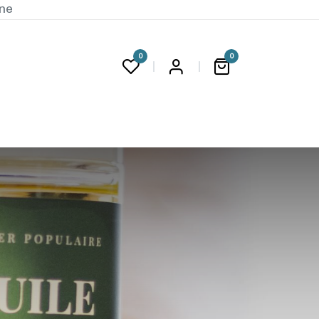
ine
0
0
G