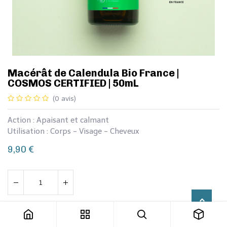
Macérât de Calendula Bio France |
COSMOS CERTIFIED | 50mL
(0 avis)
Action : Apaisant et calmant
Utilisation : Corps - Visage - Cheveux
9,90
€
Macérât de Calendula Bio France | COSMOS CERTIFIED | 50mL
Ajouter au panier