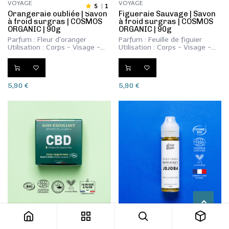
VOYAGE
VOYAGE
5
1
​Orangeraie oubliée | Savon
​Figueraie Sauvage | Savon
à froid surgras | COSMOS
à froid surgras | COSMOS
ORGANIC | 90g
ORGANIC | 90g
Parfum : Fleur d'oranger
Parfum : Feuille de figuier
Utilisation : Corps - Visage -
Utilisation : Corps - Visage -
Mains
Mains
5,90
€
5,90
€
DÉTENTE CELLULAIRE +
LES HUILES VIERGES BIOLOGIQUES
​​​​​Soin Exfoliant Détente
​Huile vierge de Jojoba Bio |