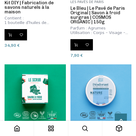
LES PAVÉS DE PARIS
Kit DIY | Fabrication de
savons naturels à la
​Le Bleu | Le Pavé de Paris
maison
Original | Savon à froid
surgras | COSMOS
Contient :
ORGANIC | 150g
1 bouteille d'huiles de
saponification, 1 bouteille
Parfum : Agrumes
d'huile de surgraissage et
Utilisation : Corps - Visage -
vitamine E, une bouteille de
Mains
lessive de soude, un flacon
d'huile essentielle au choix, le
34,90
€
livret d'instruction et un moule
en silicone (optionnel)
7,90
€
LES PAVÉS DE PARIS
DÉODORANTS SOLIDES