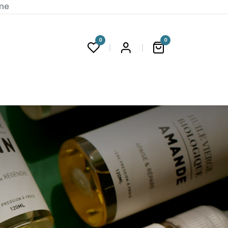
ine
0
0
G