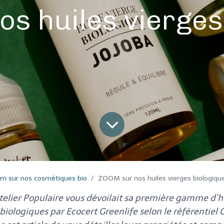
s huiles vierges
m sur nos cosmétiques bio
ZOOM sur nos huiles vierges biologiqu
elier Populaire vous dévoilait sa première gamme d’hu
biologiques par Ecocert Greenlife selon le référentie