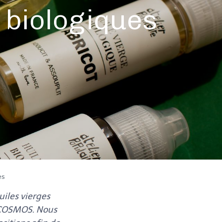
 biologiques
es
iles vierges
l COSMOS. Nous