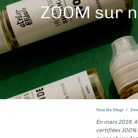
ZOOM sur no
Tous les blogs
Zoo
En mars 2019, At
certifiées 100% 