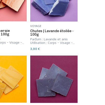
VOYAGE
seraie
​Chutes | Lavande étoilée -
- 100g
100g
e
Parfum : Lavande et anis
Corps - Visage -
Utilisation : Corps - Visage -
Mains
3,90
€