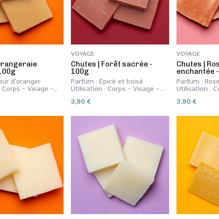
VOYAGE
VOYAGE
 Orangeraie
​Chutes | Forêt sacrée -
​Chutes | Ro
 100g
100g
enchantée 
eur d'oranger
Parfum : Épicé et boisé
Parfum : Ros
 : Corps - Visage -
Utilisation : Corps - Visage -
Utilisation : 
Mains
Mains
3,90
€
3,90
€