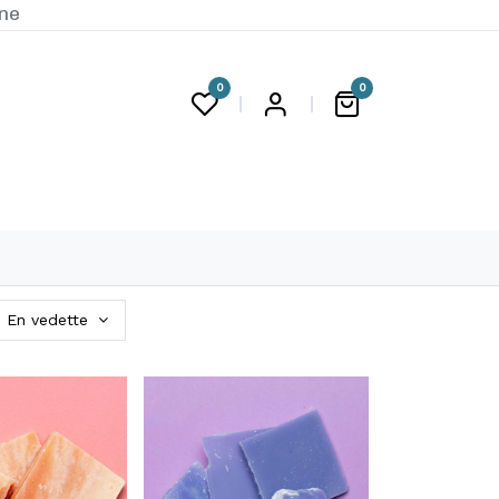
ine
0
0
G
En vedette