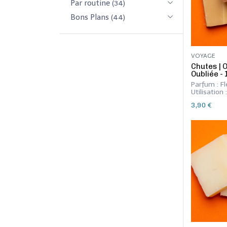
Par routine
(34)
Bons Plans
(44)
VOYAGE
​Chutes |
Oubliée -
Parfum : Fl
Utilisation
Mains
3,90
€