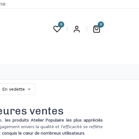
ine
0
0
G
En vedette
eures ventes
s,
les produits Atelier Populaire les plus appréciés
gagement envers la qualité et l'efficacité se reflète
t
conquis le cœur de nombreux utilisateurs
.