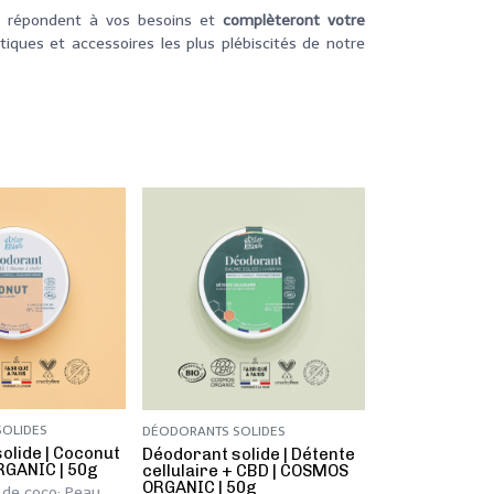
i répondent à vos besoins et
complèteront votre
ques et accessoires les plus plébiscités de notre
OLIDES
DÉODORANTS SOLIDES
olide | Coconut
​​​​Déodorant solide | Détente
RGANIC | 50g
cellulaire + CBD | COSMOS
ORGANIC | 50g
 de coco; Peau