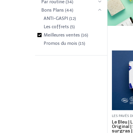
Par routine
(34)
Bons Plans
(44)
​ANTI-GASPI
(12)
Les coffrets
(5)
Meilleures ventes
(16)
Promos du mois
(15)
LES PAVÉS D
​Le Bleu |
Original |
surgras 