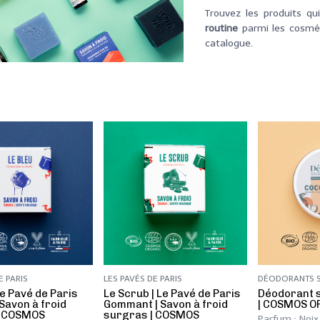
Trouvez les produits qu
routine
parmi les cosméti
catalogue.
E PARIS
LES PAVÉS DE PARIS
DÉODORANTS S
 Le Pavé de Paris
​Le Scrub | Le Pavé de Paris
Déodorant s
 Savon à froid
Gommant | Savon à froid
| COSMOS O
| COSMOS
surgras | COSMOS
Parfum : Noix